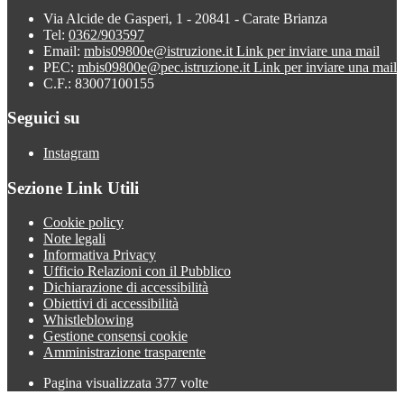
Via Alcide de Gasperi, 1 - 20841 - Carate Brianza
Tel:
0362/903597
Email:
mbis09800e@istruzione.it
Link per inviare una mail
PEC:
mbis09800e@pec.istruzione.it
Link per inviare una mail
C.F.: 83007100155
Seguici su
Instagram
Sezione Link Utili
Cookie policy
Note legali
Informativa Privacy
Ufficio Relazioni con il Pubblico
Dichiarazione di accessibilità
Obiettivi di accessibilità
Whistleblowing
Gestione consensi cookie
Amministrazione trasparente
Pagina visualizzata
377
volte