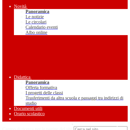
Novità
Panoramica
Le notizie
Le circolari
Calendario eventi
Albo online
Didattica
Panoramica
Offerta formativa
I progetti delle classi
Trasferimenti da altra scuola e passaggi tra indirizzi di
studio
Documenti utili
Orario scolastico
Amministrazione Trasparente
Campo di ricerca per le pagine del sito