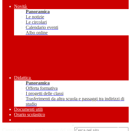
Novità
Panoramica
Le notizie
Le circolari
Calendario eventi
Albo online
Didattica
Panoramica
Offerta formativa
I progetti delle classi
Trasferimenti da altra scuola e passaggi tra indirizzi di
studio
Documenti utili
Orario scolastico
Amministrazione Trasparente
Campo di ricerca per le pagine del sito