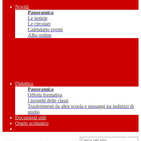
Novità
Panoramica
Le notizie
Le circolari
Calendario eventi
Albo online
Didattica
Panoramica
Offerta formativa
I progetti delle classi
Trasferimenti da altra scuola e passaggi tra indirizzi di
studio
Documenti utili
Orario scolastico
Amministrazione Trasparente
Campo di ricerca per le pagine del sito