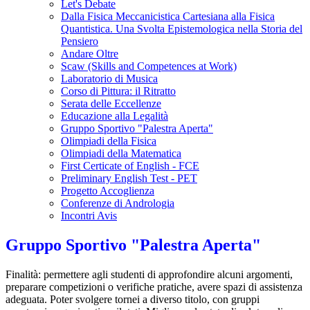
Let's Debate
Dalla Fisica Meccanicistica Cartesiana alla Fisica
Quantistica. Una Svolta Epistemologica nella Storia del
Pensiero
Andare Oltre
Scaw (Skills and Competences at Work)
Laboratorio di Musica
Corso di Pittura: il Ritratto
Serata delle Eccellenze
Educazione alla Legalità
Gruppo Sportivo "Palestra Aperta"
Olimpiadi della Fisica
Olimpiadi della Matematica
First Certicate of English - FCE
Preliminary English Test - PET
Progetto Accoglienza
Conferenze di Andrologia
Incontri Avis
Gruppo Sportivo "Palestra Aperta"
Finalità: permettere agli studenti di approfondire alcuni argomenti,
preparare competizioni o verifiche pratiche, avere spazi di assistenza
adeguata. Poter svolgere tornei a diverso titolo, con gruppi