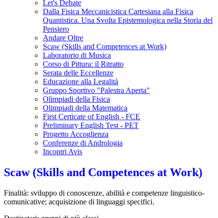
Let's Debate
Dalla Fisica Meccanicistica Cartesiana alla Fisica
Quantistica. Una Svolta Epistemologica nella Storia del
Pensiero
Andare Oltre
Scaw (Skills and Competences at Work)
Laboratorio di Musica
Corso di Pittura: il Ritratto
Serata delle Eccellenze
Educazione alla Legalità
Gruppo Sportivo "Palestra Aperta"
Olimpiadi della Fisica
Olimpiadi della Matematica
First Certicate of English - FCE
Preliminary English Test - PET
Progetto Accoglienza
Conferenze di Andrologia
Incontri Avis
Scaw (Skills and Competences at Work)
Finalità: sviluppo di conoscenze, abilità e competenze linguistico-
comunicative; acquisizione di linguaggi specifici.