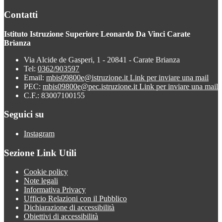
Contatti
Istituto Istruzione Superiore Leonardo Da Vinci Carate
Brianza
Via Alcide de Gasperi, 1 - 20841 - Carate Brianza
Tel:
0362/903597
Email:
mbis09800e@istruzione.it
Link per inviare una mail
PEC:
mbis09800e@pec.istruzione.it
Link per inviare una mail
C.F.: 83007100155
Seguici su
Instagram
Sezione Link Utili
Cookie policy
Note legali
Informativa Privacy
Ufficio Relazioni con il Pubblico
Dichiarazione di accessibilità
Obiettivi di accessibilità