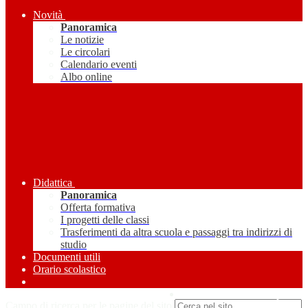
Novità
Panoramica
Le notizie
Le circolari
Calendario eventi
Albo online
Didattica
Panoramica
Offerta formativa
I progetti delle classi
Trasferimenti da altra scuola e passaggi tra indirizzi di
studio
Documenti utili
Orario scolastico
Amministrazione Trasparente
Campo di ricerca per le pagine del sito