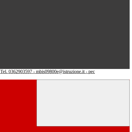
Tel. 0362903597 - mbis09800e@istruzione.it - pec