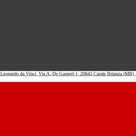
 Leonardo da Vinci
Via A. De Gasperi 1, 20841 Carate Brianza (MB)