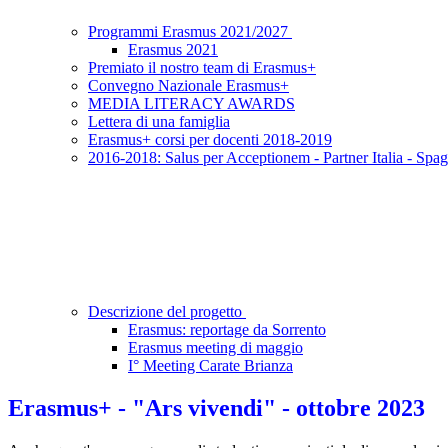
Programmi Erasmus 2021/2027
Erasmus 2021
Premiato il nostro team di Erasmus+
Convegno Nazionale Erasmus+
MEDIA LITERACY AWARDS
Lettera di una famiglia
Erasmus+ corsi per docenti 2018-2019
2016-2018: Salus per Acceptionem - Partner Italia - Spa
Descrizione del progetto
Erasmus: reportage da Sorrento
Erasmus meeting di maggio
I° Meeting Carate Brianza
Erasmus+ - "Ars vivendi" - ottobre 2023