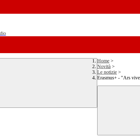
udio
Home
>
Novità
>
Le notizie
>
Erasmus+ - "Ars vive