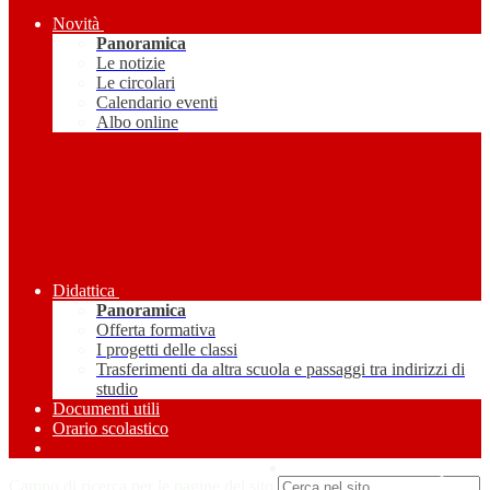
Novità
Panoramica
Le notizie
Le circolari
Calendario eventi
Albo online
Didattica
Panoramica
Offerta formativa
I progetti delle classi
Trasferimenti da altra scuola e passaggi tra indirizzi di
studio
Documenti utili
Orario scolastico
Amministrazione Trasparente
Campo di ricerca per le pagine del sito