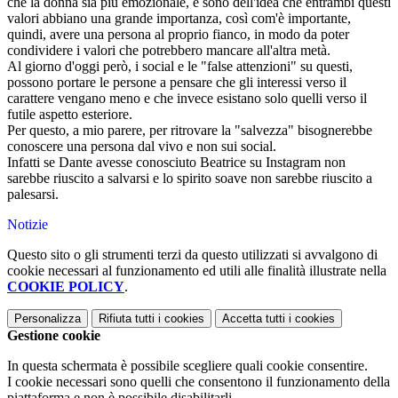
che la donna sia più emozionale, e sono dell'idea che entrambi questi
valori abbiano una grande importanza, così com'è importante,
quindi, avere una persona al proprio fianco, in modo da poter
condividere i valori che potrebbero mancare all'altra metà.
Al giorno d'oggi però, i social e le "false attenzioni" su questi,
possono portare le persone a pensare che gli interessi verso il
carattere vengano meno e che invece esistano solo quelli verso il
futile aspetto esteriore.
Per questo, a mio parere, per ritrovare la "salvezza" bisognerebbe
conoscere una persona dal vivo e non sui social.
Infatti se Dante avesse conosciuto Beatrice su Instagram non
sarebbe riuscito a salvarsi e lo spirito soave non sarebbe riuscito a
palesarsi.
Notizie
Questo sito o gli strumenti terzi da questo utilizzati si avvalgono di
cookie necessari al funzionamento ed utili alle finalità illustrate nella
COOKIE POLICY
.
Personalizza
Rifiuta tutti
i cookies
Accetta tutti
i cookies
Gestione cookie
In questa schermata è possibile scegliere quali cookie consentire.
I cookie necessari sono quelli che consentono il funzionamento della
piattaforma e non è possibile disabilitarli.