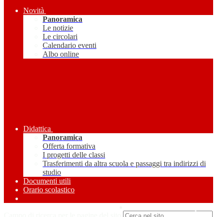
Novità
Panoramica
Le notizie
Le circolari
Calendario eventi
Albo online
Didattica
Panoramica
Offerta formativa
I progetti delle classi
Trasferimenti da altra scuola e passaggi tra indirizzi di
studio
Documenti utili
Orario scolastico
Amministrazione Trasparente
Campo di ricerca per le pagine del sito