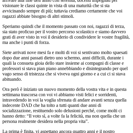
arrivare alla fine dell’anno con serenità, docenti impegnati per
visionare le classi quinte in vista di una maturità che si sta
avvicinando sempre di più; tuttavia crediamo certamente che voi
ragazzi abbiate bisogno di altri stimoli.
Speriamo quindi che il momento passato con noi, ragazzi di terza,
sia stato proficuo per il vostro percorso scolastico e siamo davvero
grati di aver visto in voi il desiderio di condividere le vostre fragilità,
ma anche i punti di forza.
Siete arrivati nove mesi fa e molti di voi si sentivano molto spaesati
dopo due anni passati dietro uno schermo, anni difficili, durante i
quali la consueta gioia dello stare insieme ai compagni di classe e
professori si stava pian piano annebbiando e disintegrando per quel
vago senso di tristezza che si viveva ogni giorno e a cui ci si stava
abituando.
Ora però è iniziato un nuovo momento della vostra vita e in questa
settimana trascorsa con voi vi abbiamo visti felici e sorridenti,
intravedendo in voi la voglia sfrenata di andare avanti senza quella
indecente DAD che ha tolto a tutti quanti due anni di
socializzazione, restituendo solo delusioni perché, come molti ci
hanno detto: “Il voto sì, a volte fa la felicità, ma non quella che un
persona realmente desidera nella propria vita”.
La prima è finita, vi aspettano ancora quattro anni e il nostro