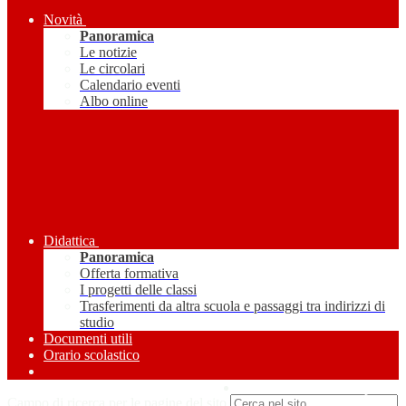
Novità
Panoramica
Le notizie
Le circolari
Calendario eventi
Albo online
Didattica
Panoramica
Offerta formativa
I progetti delle classi
Trasferimenti da altra scuola e passaggi tra indirizzi di
studio
Documenti utili
Orario scolastico
Amministrazione Trasparente
Campo di ricerca per le pagine del sito