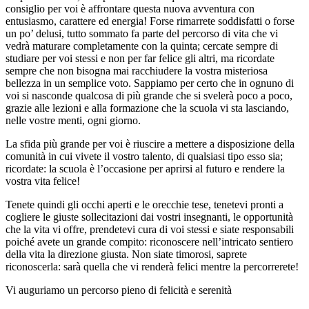
consiglio per voi è affrontare questa nuova avventura con
entusiasmo, carattere ed energia! Forse rimarrete soddisfatti o forse
un po’ delusi, tutto sommato fa parte del percorso di vita che vi
vedrà maturare completamente con la quinta; cercate sempre di
studiare per voi stessi e non per far felice gli altri, ma ricordate
sempre che non bisogna mai racchiudere la vostra misteriosa
bellezza in un semplice voto. Sappiamo per certo che in ognuno di
voi si nasconde qualcosa di più grande che si svelerà poco a poco,
grazie alle lezioni e alla formazione che la scuola vi sta lasciando,
nelle vostre menti, ogni giorno.
La sfida più grande per voi è riuscire a mettere a disposizione della
comunità in cui vivete il vostro talento, di qualsiasi tipo esso sia;
ricordate: la scuola è l’occasione per aprirsi al futuro e rendere la
vostra vita felice!
Tenete quindi gli occhi aperti e le orecchie tese, tenetevi pronti a
cogliere le giuste sollecitazioni dai vostri insegnanti, le opportunità
che la vita vi offre, prendetevi cura di voi stessi e siate responsabili
poiché avete un grande compito: riconoscere nell’intricato sentiero
della vita la direzione giusta. Non siate timorosi, saprete
riconoscerla: sarà quella che vi renderà felici mentre la percorrerete!
Vi auguriamo un percorso pieno di felicità e serenità