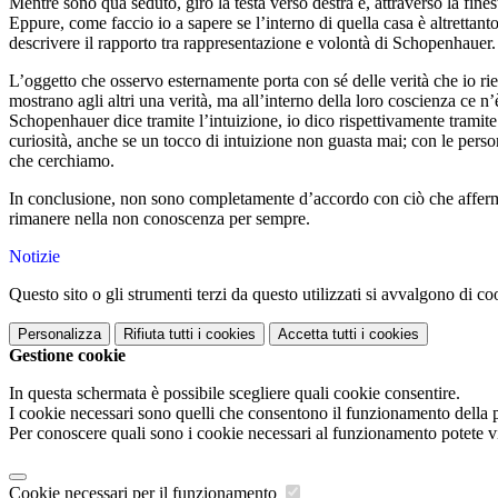
Mentre sono qua seduto, giro la testa verso destra e, attraverso la fin
Eppure, come faccio io a sapere se l’interno di quella casa è altrettan
descrivere il rapporto tra rappresentazione e volontà di Schopenhauer
L’oggetto che osservo esternamente porta con sé delle verità che io rie
mostrano agli altri una verità, ma all’interno della loro coscienza ce n
Schopenhauer dice tramite l’intuizione, io dico rispettivamente tramit
curiosità, anche se un tocco di intuizione non guasta mai; con le person
che cerchiamo.
In conclusione, non sono completamente d’accordo con ciò che afferma
rimanere nella non conoscenza per sempre.
Notizie
Questo sito o gli strumenti terzi da questo utilizzati si avvalgono di coo
Personalizza
Rifiuta tutti
i cookies
Accetta tutti
i cookies
Gestione cookie
In questa schermata è possibile scegliere quali cookie consentire.
I cookie necessari sono quelli che consentono il funzionamento della pi
Per conoscere quali sono i cookie necessari al funzionamento potete v
Cookie necessari per il funzionamento