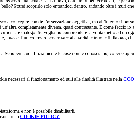
estra osservo una bella casa. È nuova, con i muri ben verniciati, le pers
to bello? Potrei scoprirlo solo entrandoci dentro, andando oltre i muri 
.
sco a concepire tramite l’osservazione oggettiva, ma all’interno si poss
’è un’altra completamente diversa, quasi contrastante. E come faccio io a
e curiosità e dialogo. Se vogliamo comprendere la verità dietro ad un og
e, invece, l’unico modo per arrivare alla verità, è tramite il dialogo, ch
 Schopenhauer. Inizialmente le cose non le conosciamo, coperte appunto
kie necessari al funzionamento ed utili alle finalità illustrate nella
COO
attaforma e non è possibile disabilitarli.
isionare la
COOKIE POLICY
.