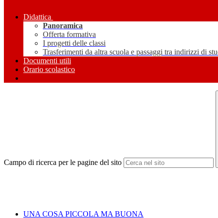
Didattica
Panoramica
Offerta formativa
I progetti delle classi
Trasferimenti da altra scuola e passaggi tra indirizzi di st
Documenti utili
Orario scolastico
Campo di ricerca per le pagine del sito
UNA COSA PICCOLA MA BUONA