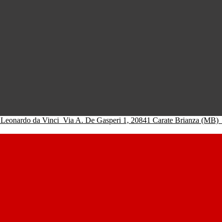
 Leonardo da Vinci
Via A. De Gasperi 1, 20841 Carate Brianza (MB)