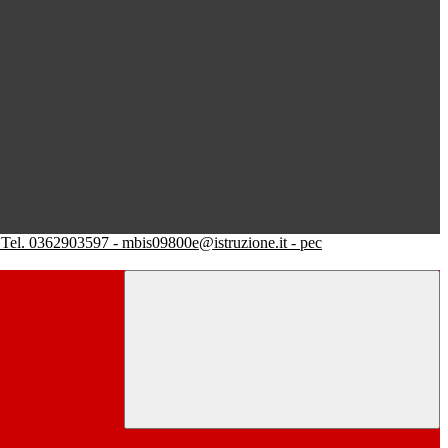
Tel. 0362903597 - mbis09800e@istruzione.it - pec