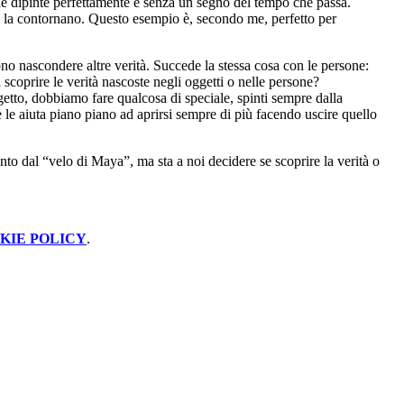
iane dipinte perfettamente e senza un segno del tempo che passa.
che la contornano. Questo esempio è, secondo me, perfetto per
ono nascondere altre verità. Succede la stessa cosa con le persone:
 scoprire le verità nascoste negli oggetti o nelle persone?
getto, dobbiamo fare qualcosa di speciale, spinti sempre dalla
e le aiuta piano piano ad aprirsi sempre di più facendo uscire quello
 dal “velo di Maya”, ma sta a noi decidere se scoprire la verità o
KIE POLICY
.