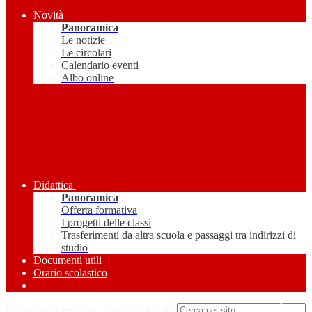
Novità
Panoramica
Le notizie
Le circolari
Calendario eventi
Albo online
Didattica
Panoramica
Offerta formativa
I progetti delle classi
Trasferimenti da altra scuola e passaggi tra indirizzi di
studio
Documenti utili
Orario scolastico
Amministrazione Trasparente
Campo di ricerca per le pagine del sito