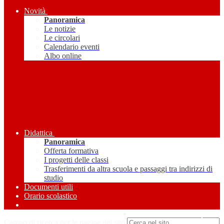
Novità
Panoramica
Le notizie
Le circolari
Calendario eventi
Albo online
Didattica
Panoramica
Offerta formativa
I progetti delle classi
Trasferimenti da altra scuola e passaggi tra indirizzi di
studio
Documenti utili
Orario scolastico
Amministrazione Trasparente
Campo di ricerca per le pagine del sito