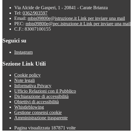
Via Alcide de Gasperi, 1 - 20841 - Carate Brianza
Tel:
0362/903597
Email:
mbis09800e@istruzione.it
Link per inviare una mail
PEC:
mbis09800e@pec.istruzione.it
Link per inviare una mail
C.F.: 83007100155
Seguici su
Instagram
Sezione Link Utili
Cookie policy
Note legali
Informativa Privacy
Ufficio Relazioni con il Pubblico
Dichiarazione di accessibilità
Obiettivi di accessibilità
Whistleblowing
Gestione consensi cookie
Amministrazione trasparente
Pagina visualizzata
187871
volte