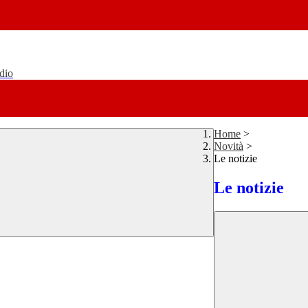
udio
Home
>
Novità
>
Le notizie
Le notizie