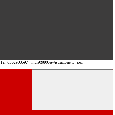
Tel. 0362903597 - mbis09800e@istruzione.it - pec