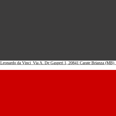
 Leonardo da Vinci
Via A. De Gasperi 1, 20841 Carate Brianza (MB)