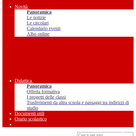
Novità
Panoramica
Le notizie
Le circolari
Calendario eventi
Albo online
Didattica
Panoramica
Offerta formativa
I progetti delle classi
Trasferimenti da altra scuola e passaggi tra indirizzi di
studio
Documenti utili
Orario scolastico
Amministrazione Trasparente
Campo di ricerca per le pagine del sito