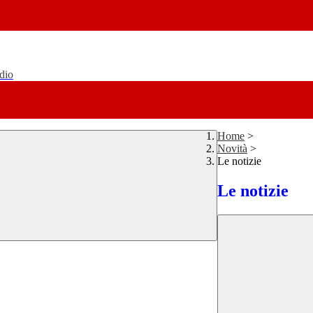
udio
Home
>
Novità
>
Le notizie
Le notizie