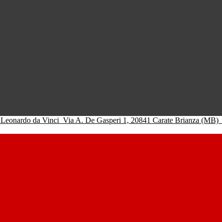
 Leonardo da Vinci
Via A. De Gasperi 1, 20841 Carate Brianza (MB)