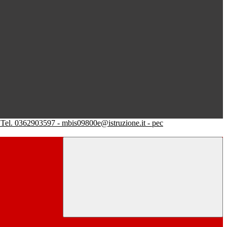
Tel. 0362903597 - mbis09800e@istruzione.it - pec