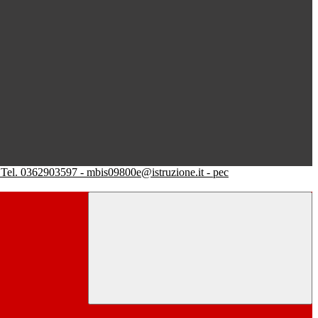
Tel. 0362903597 - mbis09800e@istruzione.it - pec