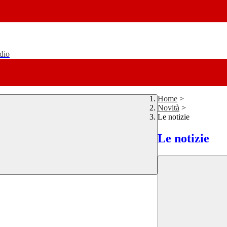
udio
Home
>
Novità
>
Le notizie
Le notizie