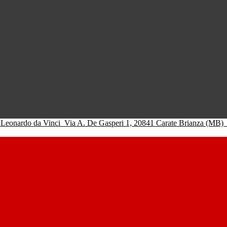
 Leonardo da Vinci
Via A. De Gasperi 1, 20841 Carate Brianza (MB)