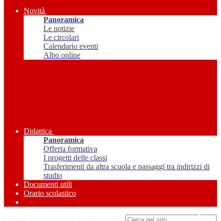
Novità
Panoramica
Le notizie
Le circolari
Calendario eventi
Albo online
Didattica
Panoramica
Offerta formativa
I progetti delle classi
Trasferimenti da altra scuola e passaggi tra indirizzi di
studio
Documenti utili
Orario scolastico
Amministrazione Trasparente
Campo di ricerca per le pagine del sito