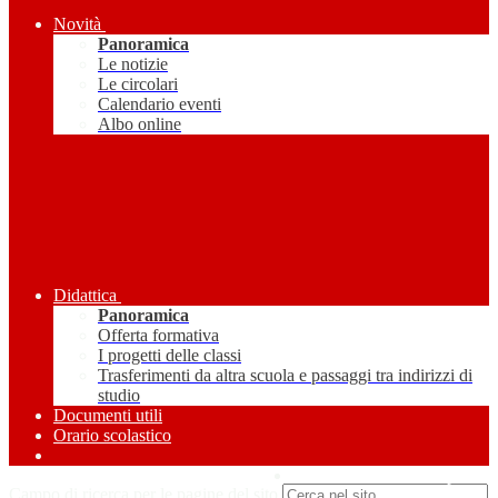
Novità
Panoramica
Le notizie
Le circolari
Calendario eventi
Albo online
Didattica
Panoramica
Offerta formativa
I progetti delle classi
Trasferimenti da altra scuola e passaggi tra indirizzi di
studio
Documenti utili
Orario scolastico
Amministrazione Trasparente
Campo di ricerca per le pagine del sito