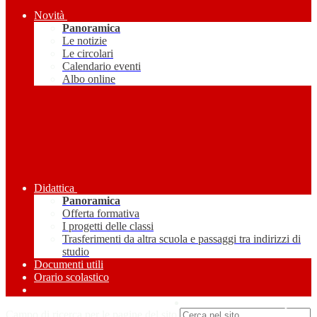
Novità
Panoramica
Le notizie
Le circolari
Calendario eventi
Albo online
Didattica
Panoramica
Offerta formativa
I progetti delle classi
Trasferimenti da altra scuola e passaggi tra indirizzi di
studio
Documenti utili
Orario scolastico
Amministrazione Trasparente
Campo di ricerca per le pagine del sito