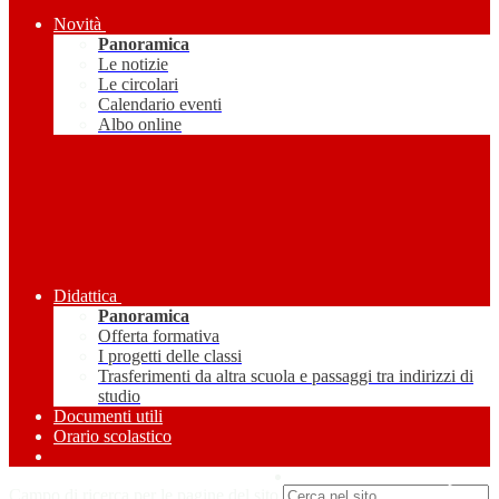
Novità
Panoramica
Le notizie
Le circolari
Calendario eventi
Albo online
Didattica
Panoramica
Offerta formativa
I progetti delle classi
Trasferimenti da altra scuola e passaggi tra indirizzi di
studio
Documenti utili
Orario scolastico
Amministrazione Trasparente
Campo di ricerca per le pagine del sito