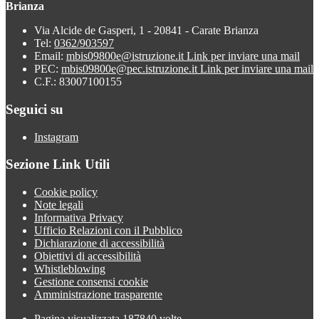
Brianza
Via Alcide de Gasperi, 1 - 20841 - Carate Brianza
Tel:
0362/903597
Email:
mbis09800e@istruzione.it
Link per inviare una mail
PEC:
mbis09800e@pec.istruzione.it
Link per inviare una mail
C.F.: 83007100155
Seguici su
Instagram
Sezione Link Utili
Cookie policy
Note legali
Informativa Privacy
Ufficio Relazioni con il Pubblico
Dichiarazione di accessibilità
Obiettivi di accessibilità
Whistleblowing
Gestione consensi cookie
Amministrazione trasparente
Pagina visualizzata
187840
volte