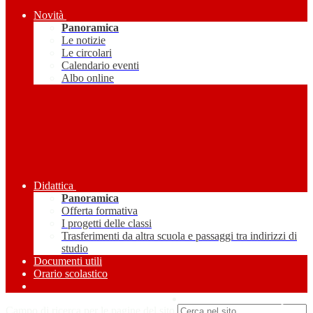
Novità
Panoramica
Le notizie
Le circolari
Calendario eventi
Albo online
Didattica
Panoramica
Offerta formativa
I progetti delle classi
Trasferimenti da altra scuola e passaggi tra indirizzi di
studio
Documenti utili
Orario scolastico
Amministrazione Trasparente
Campo di ricerca per le pagine del sito