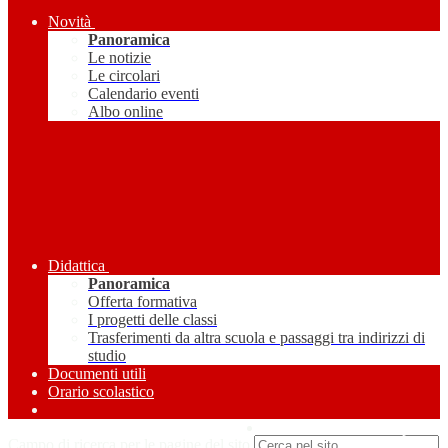
Novità
Panoramica
Le notizie
Le circolari
Calendario eventi
Albo online
Didattica
Panoramica
Offerta formativa
I progetti delle classi
Trasferimenti da altra scuola e passaggi tra indirizzi di
studio
Documenti utili
Orario scolastico
Amministrazione Trasparente
Campo di ricerca per le pagine del sito