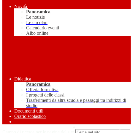
Novità
Panoramica
Le notizie
Le circolari
Calendario eventi
Albo online
Didattica
Panoramica
Offerta formativa
I progetti delle classi
Trasferimenti da altra scuola e passaggi tra indirizzi di
studio
Documenti utili
Orario scolastico
Amministrazione Trasparente
Campo di ricerca per le pagine del sito