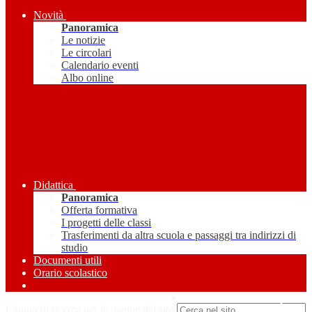
Novità
Panoramica
Le notizie
Le circolari
Calendario eventi
Albo online
Didattica
Panoramica
Offerta formativa
I progetti delle classi
Trasferimenti da altra scuola e passaggi tra indirizzi di
studio
Documenti utili
Orario scolastico
Amministrazione Trasparente
Campo di ricerca per le pagine del sito