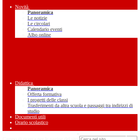
Novità
Panoramica
Le notizie
Le circolari
Calendario eventi
Albo online
Didattica
Panoramica
Offerta formativa
I progetti delle classi
Trasferimenti da altra scuola e passaggi tra indirizzi di
studio
Documenti utili
Orario scolastico
Amministrazione Trasparente
Campo di ricerca per le pagine del sito