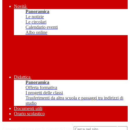
Novità
Panoramica
Le notizie
Le circolari
Calendario eventi
Albo online
Didattica
Panoramica
Offerta formativa
I progetti delle classi
Trasferimenti da altra scuola e passaggi tra indirizzi di
studio
Documenti utili
Orario scolastico
Amministrazione Trasparente
Campo di ricerca per le pagine del sito