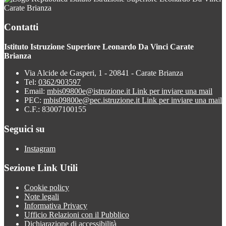
Carate Brianza
Contatti
Istituto Istruzione Superiore Leonardo Da Vinci Carate
Brianza
Via Alcide de Gasperi, 1 - 20841 - Carate Brianza
Tel:
0362/903597
Email:
mbis09800e@istruzione.it
Link per inviare una mail
PEC:
mbis09800e@pec.istruzione.it
Link per inviare una mail
C.F.: 83007100155
Seguici su
Instagram
Sezione Link Utili
Cookie policy
Note legali
Informativa Privacy
Ufficio Relazioni con il Pubblico
Dichiarazione di accessibilità