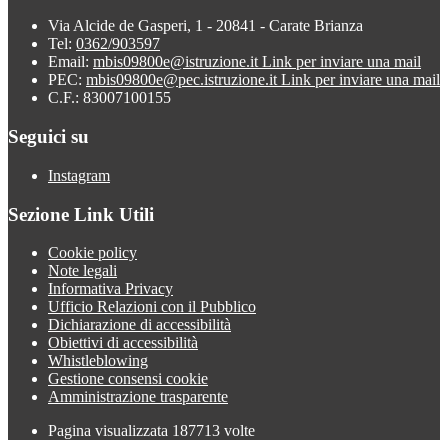
Via Alcide de Gasperi, 1 - 20841 - Carate Brianza
Tel:
0362/903597
Email:
mbis09800e@istruzione.it
Link per inviare una mail
PEC:
mbis09800e@pec.istruzione.it
Link per inviare una mail
C.F.: 83007100155
Seguici su
Instagram
Sezione Link Utili
Cookie policy
Note legali
Informativa Privacy
Ufficio Relazioni con il Pubblico
Dichiarazione di accessibilità
Obiettivi di accessibilità
Whistleblowing
Gestione consensi cookie
Amministrazione trasparente
Pagina visualizzata
187713
volte