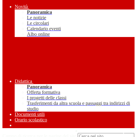
Novità
Panoramica
Le notizie
Le circolari
Calendario eventi
Albo online
Didattica
Panoramica
Offerta formativa
I progetti delle classi
Trasferimenti da altra scuola e passaggi tra indirizzi di
studio
Documenti utili
Orario scolastico
Amministrazione Trasparente
Campo di ricerca per le pagine del sito