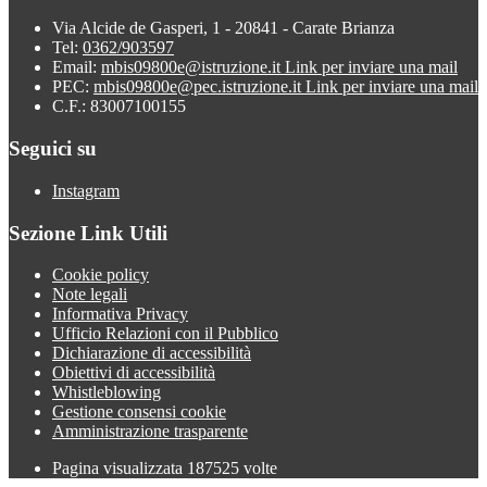
Via Alcide de Gasperi, 1 - 20841 - Carate Brianza
Tel:
0362/903597
Email:
mbis09800e@istruzione.it
Link per inviare una mail
PEC:
mbis09800e@pec.istruzione.it
Link per inviare una mail
C.F.: 83007100155
Seguici su
Instagram
Sezione Link Utili
Cookie policy
Note legali
Informativa Privacy
Ufficio Relazioni con il Pubblico
Dichiarazione di accessibilità
Obiettivi di accessibilità
Whistleblowing
Gestione consensi cookie
Amministrazione trasparente
Pagina visualizzata
187525
volte