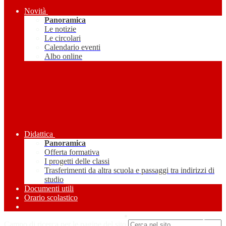
Novità
Panoramica
Le notizie
Le circolari
Calendario eventi
Albo online
Didattica
Panoramica
Offerta formativa
I progetti delle classi
Trasferimenti da altra scuola e passaggi tra indirizzi di
studio
Documenti utili
Orario scolastico
Amministrazione Trasparente
Campo di ricerca per le pagine del sito