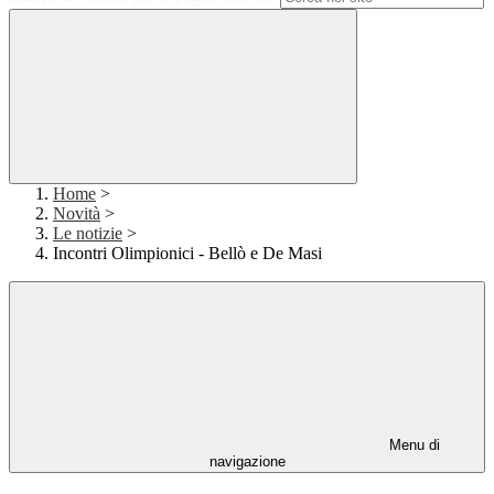
Home
>
Novità
>
Le notizie
>
Incontri Olimpionici - Bellò e De Masi
Menu di
navigazione