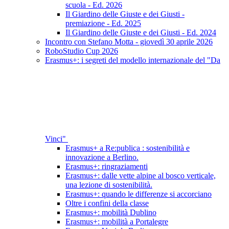
scuola - Ed. 2026
Il Giardino delle Giuste e dei Giusti -
premiazione - Ed. 2025
Il Giardino delle Giuste e dei Giusti - Ed. 2024
Incontro con Stefano Motta - giovedì 30 aprile 2026
RoboStudio Cup 2026
Erasmus+: i segreti del modello internazionale del "Da
Vinci"
Erasmus+ a Re:publica : sostenibilità e
innovazione a Berlino.
Erasmus+: ringraziamenti
Erasmus+: dalle vette alpine al bosco verticale,
una lezione di sostenibilità.
Erasmus+: quando le differenze si accorciano
Oltre i confini della classe
Erasmus+: mobilità Dublino
Erasmus+: mobilità a Portalegre