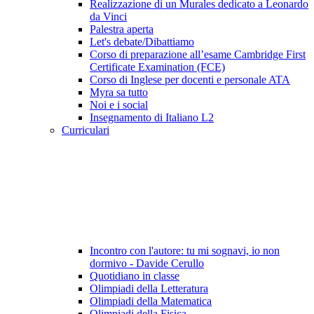
Realizzazione di un Murales dedicato a Leonardo
da Vinci
Palestra aperta
Let's debate/Dibattiamo
Corso di preparazione all’esame Cambridge First
Certificate Examination (FCE)
Corso di Inglese per docenti e personale ATA
Myra sa tutto
Noi e i social
Insegnamento di Italiano L2
Curriculari
Incontro con l'autore: tu mi sognavi, io non
dormivo - Davide Cerullo
Quotidiano in classe
Olimpiadi della Letteratura
Olimpiadi della Matematica
Olimpiadi della Fisica