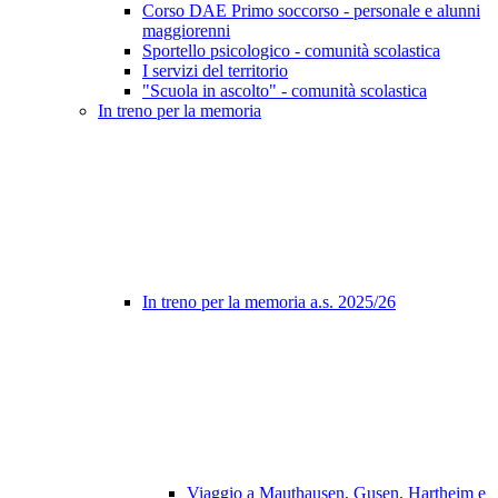
Corso DAE Primo soccorso - personale e alunni
maggiorenni
Sportello psicologico - comunità scolastica
I servizi del territorio
"Scuola in ascolto" - comunità scolastica
In treno per la memoria
In treno per la memoria a.s. 2025/26
Viaggio a Mauthausen, Gusen, Hartheim e