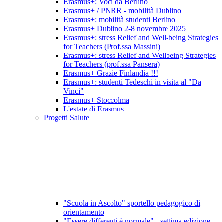
Erasmus+: Voci da Berlino
Erasmus+ / PNRR - mobilità Dublino
Erasmus+: mobilità studenti Berlino
Erasmus+ Dublino 2-8 novembre 2025
Erasmus+: stress Relief and Well-being Strategies
for Teachers (Prof.ssa Massini)
Erasmus+: stress Relief and Wellbeing Strategies
for Teachers (prof.ssa Pansera)
Erasmus+ Grazie Finlandia !!!
Erasmus+: studenti Tedeschi in visita al "Da
Vinci"
Erasmus+ Stoccolma
L'estate di Erasmus+
Progetti Salute
"Scuola in Ascolto" sportello pedagogico di
orientamento
"Essere differenti è normale" - settima edizione