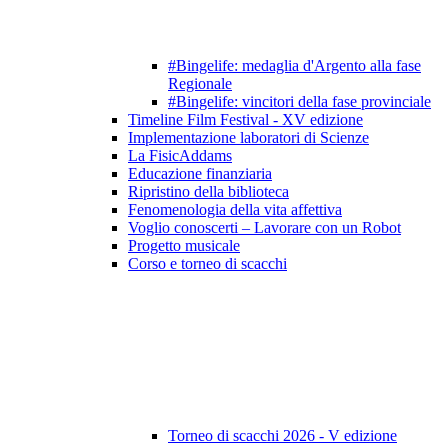
#Bingelife: medaglia d'Argento alla fase
Regionale
#Bingelife: vincitori della fase provinciale
Timeline Film Festival - XV edizione
Implementazione laboratori di Scienze
La FisicAddams
Educazione finanziaria
Ripristino della biblioteca
Fenomenologia della vita affettiva
Voglio conoscerti – Lavorare con un Robot
Progetto musicale
Corso e torneo di scacchi
Torneo di scacchi 2026 - V edizione