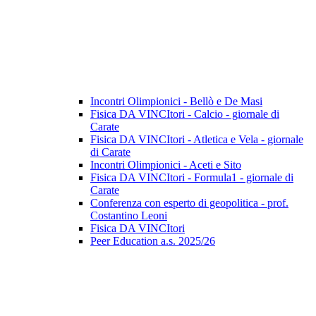
Incontri Olimpionici - Bellò e De Masi
Fisica DA VINCItori - Calcio - giornale di
Carate
Fisica DA VINCItori - Atletica e Vela - giornale
di Carate
Incontri Olimpionici - Aceti e Sito
Fisica DA VINCItori - Formula1 - giornale di
Carate
Conferenza con esperto di geopolitica - prof.
Costantino Leoni
Fisica DA VINCItori
Peer Education a.s. 2025/26