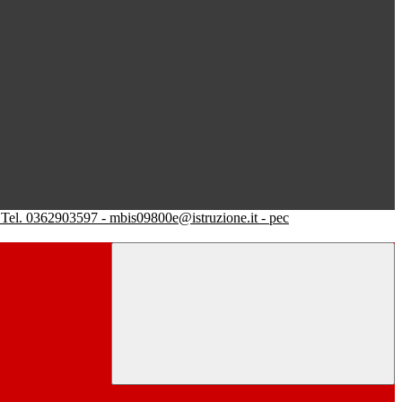
Tel. 0362903597 - mbis09800e@istruzione.it - pec