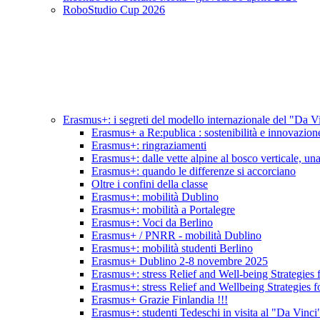
RoboStudio Cup 2026
Erasmus+: i segreti del modello internazionale del "Da V
Erasmus+ a Re:publica : sostenibilità e innovazion
Erasmus+: ringraziamenti
Erasmus+: dalle vette alpine al bosco verticale, una 
Erasmus+: quando le differenze si accorciano
Oltre i confini della classe
Erasmus+: mobilità Dublino
Erasmus+: mobilità a Portalegre
Erasmus+: Voci da Berlino
Erasmus+ / PNRR - mobilità Dublino
Erasmus+: mobilità studenti Berlino
Erasmus+ Dublino 2-8 novembre 2025
Erasmus+: stress Relief and Well-being Strategies 
Erasmus+: stress Relief and Wellbeing Strategies f
Erasmus+ Grazie Finlandia !!!
Erasmus+: studenti Tedeschi in visita al "Da Vinci