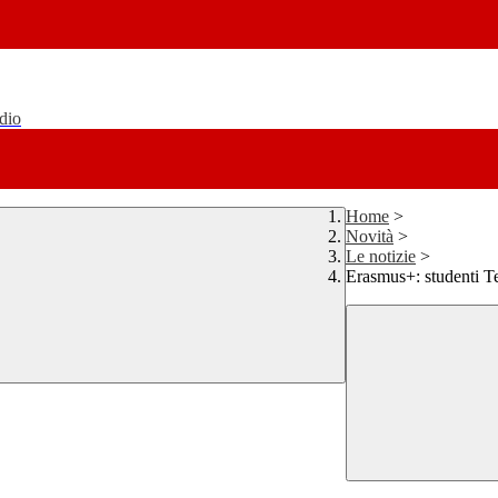
udio
Home
>
Novità
>
Le notizie
>
Erasmus+: studenti Te