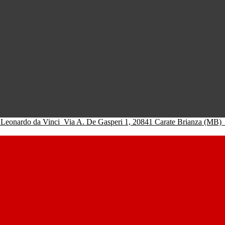
 Leonardo da Vinci
Via A. De Gasperi 1, 20841 Carate Brianza (MB)