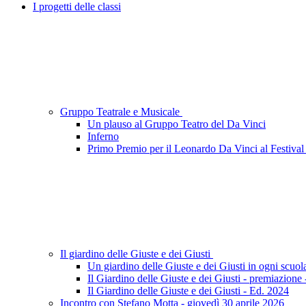
I progetti delle classi
Gruppo Teatrale e Musicale
Un plauso al Gruppo Teatro del Da Vinci
Inferno
Primo Premio per il Leonardo Da Vinci al Festival 
Il giardino delle Giuste e dei Giusti
Un giardino delle Giuste e dei Giusti in ogni scuol
Il Giardino delle Giuste e dei Giusti - premiazione
Il Giardino delle Giuste e dei Giusti - Ed. 2024
Incontro con Stefano Motta - giovedì 30 aprile 2026