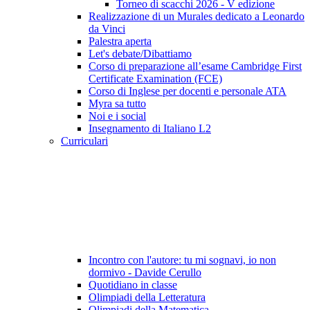
Torneo di scacchi 2026 - V edizione
Realizzazione di un Murales dedicato a Leonardo
da Vinci
Palestra aperta
Let's debate/Dibattiamo
Corso di preparazione all’esame Cambridge First
Certificate Examination (FCE)
Corso di Inglese per docenti e personale ATA
Myra sa tutto
Noi e i social
Insegnamento di Italiano L2
Curriculari
Incontro con l'autore: tu mi sognavi, io non
dormivo - Davide Cerullo
Quotidiano in classe
Olimpiadi della Letteratura
Olimpiadi della Matematica