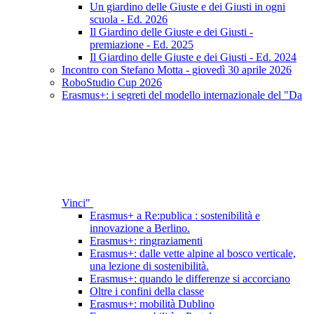
Un giardino delle Giuste e dei Giusti in ogni
scuola - Ed. 2026
Il Giardino delle Giuste e dei Giusti -
premiazione - Ed. 2025
Il Giardino delle Giuste e dei Giusti - Ed. 2024
Incontro con Stefano Motta - giovedì 30 aprile 2026
RoboStudio Cup 2026
Erasmus+: i segreti del modello internazionale del "Da
Vinci"
Erasmus+ a Re:publica : sostenibilità e
innovazione a Berlino.
Erasmus+: ringraziamenti
Erasmus+: dalle vette alpine al bosco verticale,
una lezione di sostenibilità.
Erasmus+: quando le differenze si accorciano
Oltre i confini della classe
Erasmus+: mobilità Dublino