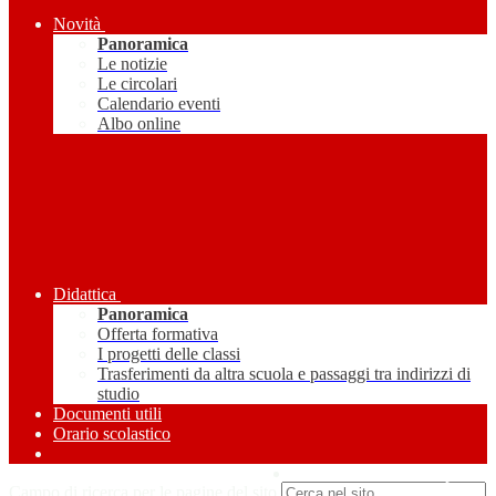
Novità
Panoramica
Le notizie
Le circolari
Calendario eventi
Albo online
Didattica
Panoramica
Offerta formativa
I progetti delle classi
Trasferimenti da altra scuola e passaggi tra indirizzi di
studio
Documenti utili
Orario scolastico
Amministrazione Trasparente
Campo di ricerca per le pagine del sito