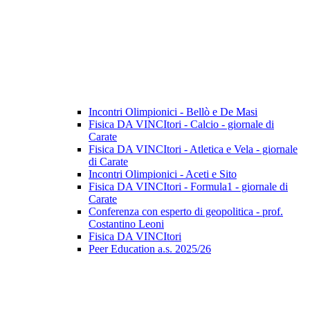
Incontri Olimpionici - Bellò e De Masi
Fisica DA VINCItori - Calcio - giornale di
Carate
Fisica DA VINCItori - Atletica e Vela - giornale
di Carate
Incontri Olimpionici - Aceti e Sito
Fisica DA VINCItori - Formula1 - giornale di
Carate
Conferenza con esperto di geopolitica - prof.
Costantino Leoni
Fisica DA VINCItori
Peer Education a.s. 2025/26