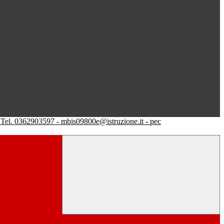
Tel. 0362903597 - mbis09800e@istruzione.it - pec