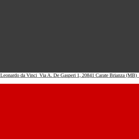
 Leonardo da Vinci
Via A. De Gasperi 1, 20841 Carate Brianza (MB)