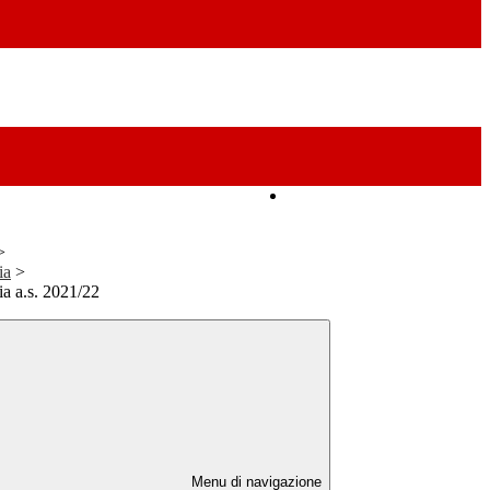
Amministrazione Trasparente
>
ia
>
ia a.s. 2021/22
Menu di navigazione