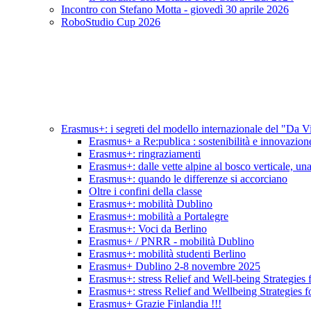
Incontro con Stefano Motta - giovedì 30 aprile 2026
RoboStudio Cup 2026
Erasmus+: i segreti del modello internazionale del "Da V
Erasmus+ a Re:publica : sostenibilità e innovazion
Erasmus+: ringraziamenti
Erasmus+: dalle vette alpine al bosco verticale, una 
Erasmus+: quando le differenze si accorciano
Oltre i confini della classe
Erasmus+: mobilità Dublino
Erasmus+: mobilità a Portalegre
Erasmus+: Voci da Berlino
Erasmus+ / PNRR - mobilità Dublino
Erasmus+: mobilità studenti Berlino
Erasmus+ Dublino 2-8 novembre 2025
Erasmus+: stress Relief and Well-being Strategies 
Erasmus+: stress Relief and Wellbeing Strategies f
Erasmus+ Grazie Finlandia !!!