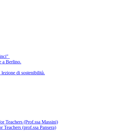
inci"
e a Berlino.
lezione di sostenibilità.
for Teachers (Prof.ssa Massini)
or Teachers (prof.ssa Pansera)