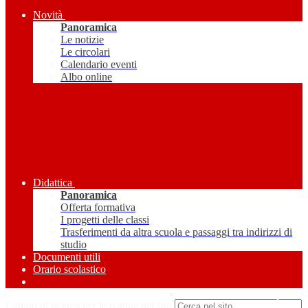
Novità
Panoramica
Le notizie
Le circolari
Calendario eventi
Albo online
Didattica
Panoramica
Offerta formativa
I progetti delle classi
Trasferimenti da altra scuola e passaggi tra indirizzi di
studio
Documenti utili
Orario scolastico
Amministrazione Trasparente
Campo di ricerca per le pagine del sito