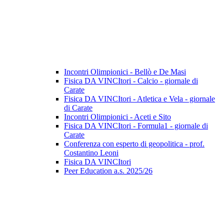
Incontri Olimpionici - Bellò e De Masi
Fisica DA VINCItori - Calcio - giornale di
Carate
Fisica DA VINCItori - Atletica e Vela - giornale
di Carate
Incontri Olimpionici - Aceti e Sito
Fisica DA VINCItori - Formula1 - giornale di
Carate
Conferenza con esperto di geopolitica - prof.
Costantino Leoni
Fisica DA VINCItori
Peer Education a.s. 2025/26