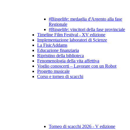
#Bingelife: medaglia d'Argento alla fase
Regionale
#Bingelife: vincitori della fase provinciale
Timeline Film Festival - XV edizione
Implementazione laboratori di Scienze
La FisicAddams
Educazione finanziaria
Ripristino della biblioteca
Fenomenologia della vita affettiva
Voglio conoscerti – Lavorare con un Robot
Progetto musicale
Corso e torneo di scacchi
Torneo di scacchi 2026 - V edizione