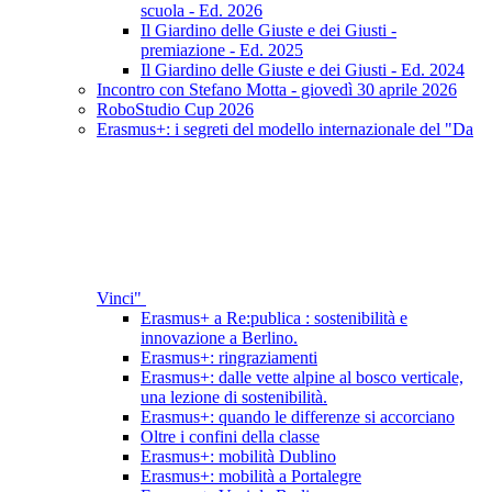
scuola - Ed. 2026
Il Giardino delle Giuste e dei Giusti -
premiazione - Ed. 2025
Il Giardino delle Giuste e dei Giusti - Ed. 2024
Incontro con Stefano Motta - giovedì 30 aprile 2026
RoboStudio Cup 2026
Erasmus+: i segreti del modello internazionale del "Da
Vinci"
Erasmus+ a Re:publica : sostenibilità e
innovazione a Berlino.
Erasmus+: ringraziamenti
Erasmus+: dalle vette alpine al bosco verticale,
una lezione di sostenibilità.
Erasmus+: quando le differenze si accorciano
Oltre i confini della classe
Erasmus+: mobilità Dublino
Erasmus+: mobilità a Portalegre