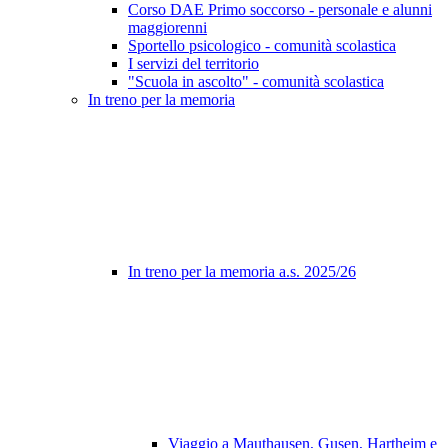
Corso DAE Primo soccorso - personale e alunni
maggiorenni
Sportello psicologico - comunità scolastica
I servizi del territorio
"Scuola in ascolto" - comunità scolastica
In treno per la memoria
In treno per la memoria a.s. 2025/26
Viaggio a Mauthausen, Gusen, Hartheim e