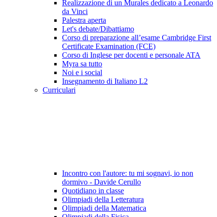
Realizzazione di un Murales dedicato a Leonardo
da Vinci
Palestra aperta
Let's debate/Dibattiamo
Corso di preparazione all’esame Cambridge First
Certificate Examination (FCE)
Corso di Inglese per docenti e personale ATA
Myra sa tutto
Noi e i social
Insegnamento di Italiano L2
Curriculari
Incontro con l'autore: tu mi sognavi, io non
dormivo - Davide Cerullo
Quotidiano in classe
Olimpiadi della Letteratura
Olimpiadi della Matematica
Olimpiadi della Fisica