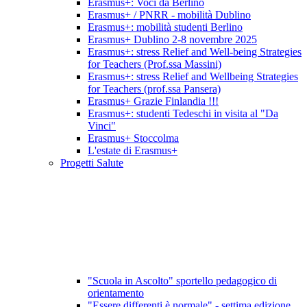
Erasmus+: Voci da Berlino
Erasmus+ / PNRR - mobilità Dublino
Erasmus+: mobilità studenti Berlino
Erasmus+ Dublino 2-8 novembre 2025
Erasmus+: stress Relief and Well-being Strategies
for Teachers (Prof.ssa Massini)
Erasmus+: stress Relief and Wellbeing Strategies
for Teachers (prof.ssa Pansera)
Erasmus+ Grazie Finlandia !!!
Erasmus+: studenti Tedeschi in visita al "Da
Vinci"
Erasmus+ Stoccolma
L'estate di Erasmus+
Progetti Salute
"Scuola in Ascolto" sportello pedagogico di
orientamento
"Essere differenti è normale" - settima edizione