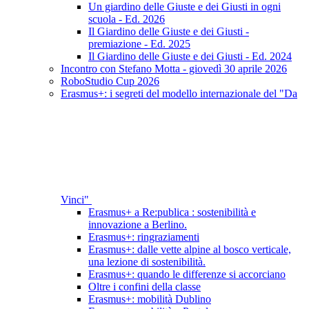
Un giardino delle Giuste e dei Giusti in ogni
scuola - Ed. 2026
Il Giardino delle Giuste e dei Giusti -
premiazione - Ed. 2025
Il Giardino delle Giuste e dei Giusti - Ed. 2024
Incontro con Stefano Motta - giovedì 30 aprile 2026
RoboStudio Cup 2026
Erasmus+: i segreti del modello internazionale del "Da
Vinci"
Erasmus+ a Re:publica : sostenibilità e
innovazione a Berlino.
Erasmus+: ringraziamenti
Erasmus+: dalle vette alpine al bosco verticale,
una lezione di sostenibilità.
Erasmus+: quando le differenze si accorciano
Oltre i confini della classe
Erasmus+: mobilità Dublino