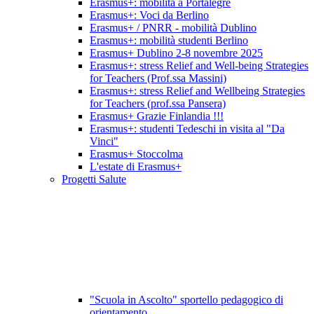
Erasmus+: mobilità a Portalegre
Erasmus+: Voci da Berlino
Erasmus+ / PNRR - mobilità Dublino
Erasmus+: mobilità studenti Berlino
Erasmus+ Dublino 2-8 novembre 2025
Erasmus+: stress Relief and Well-being Strategies
for Teachers (Prof.ssa Massini)
Erasmus+: stress Relief and Wellbeing Strategies
for Teachers (prof.ssa Pansera)
Erasmus+ Grazie Finlandia !!!
Erasmus+: studenti Tedeschi in visita al "Da
Vinci"
Erasmus+ Stoccolma
L'estate di Erasmus+
Progetti Salute
"Scuola in Ascolto" sportello pedagogico di
orientamento