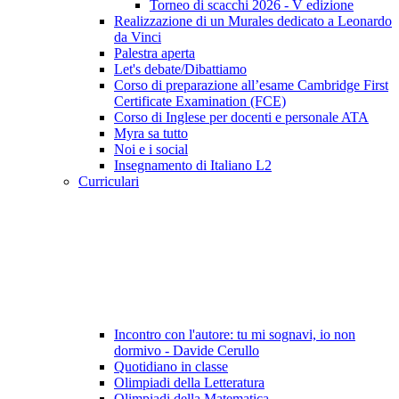
Torneo di scacchi 2026 - V edizione
Realizzazione di un Murales dedicato a Leonardo
da Vinci
Palestra aperta
Let's debate/Dibattiamo
Corso di preparazione all’esame Cambridge First
Certificate Examination (FCE)
Corso di Inglese per docenti e personale ATA
Myra sa tutto
Noi e i social
Insegnamento di Italiano L2
Curriculari
Incontro con l'autore: tu mi sognavi, io non
dormivo - Davide Cerullo
Quotidiano in classe
Olimpiadi della Letteratura
Olimpiadi della Matematica