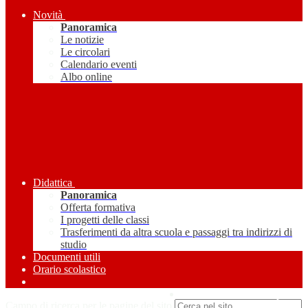
Novità
Panoramica
Le notizie
Le circolari
Calendario eventi
Albo online
Didattica
Panoramica
Offerta formativa
I progetti delle classi
Trasferimenti da altra scuola e passaggi tra indirizzi di
studio
Documenti utili
Orario scolastico
Amministrazione Trasparente
Campo di ricerca per le pagine del sito