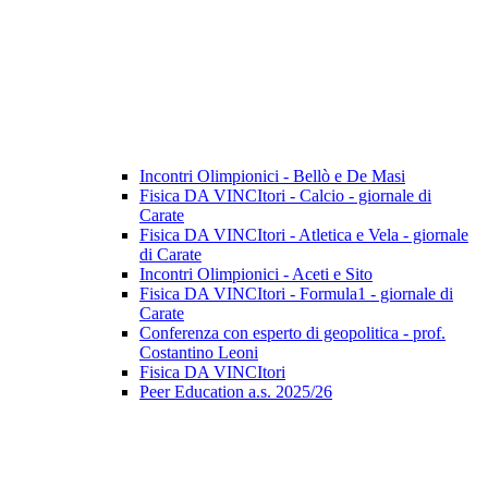
Incontri Olimpionici - Bellò e De Masi
Fisica DA VINCItori - Calcio - giornale di
Carate
Fisica DA VINCItori - Atletica e Vela - giornale
di Carate
Incontri Olimpionici - Aceti e Sito
Fisica DA VINCItori - Formula1 - giornale di
Carate
Conferenza con esperto di geopolitica - prof.
Costantino Leoni
Fisica DA VINCItori
Peer Education a.s. 2025/26