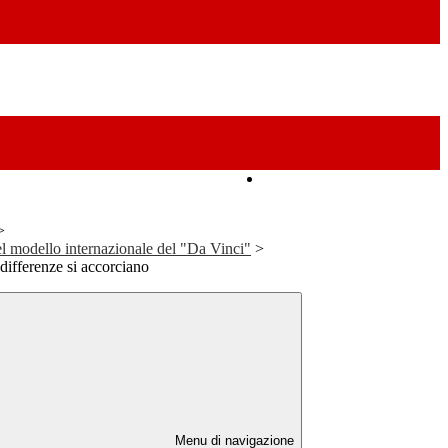
Amministrazione Trasparente
>
el modello internazionale del "Da Vinci"
>
ifferenze si accorciano
Menu di navigazione