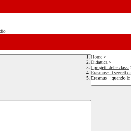
udio
Home
>
Didattica
>
I progetti delle classi
Erasmus+: i segreti d
Erasmus+: quando le d