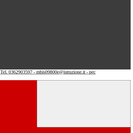
Tel. 0362903597 - mbis09800e@istruzione.it - pec