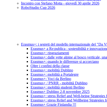
Incontro con Stefano Motta - giovedì 30 aprile 2026
RoboStudio Cup 2026
Erasmus+: i segreti del modello internazionale del "Da V
Erasmus+ a Re:publica : sostenibilità e innovazion
Erasmus+: ringraziamenti
Erasmus+: dalle vette alpine al bosco verticale, una 
Erasmus+: quando le differenze si accorciano
Oltre i confini della classe
Erasmus+: mobilità Dublino
Erasmus+: mobilità a Portalegre
Erasmus+: Voci da Berlino
Erasmus+ / PNRR - mobilità Dublino
Erasmus+: mobilità studenti Berlino
Erasmus+ Dublino 2-8 novembre 2025
Erasmus+: stress Relief and Well-being Strategies 
Erasmus+: stress Relief and Wellbeing Strategies f
Erasmus+ Grazie Finlandia !!!