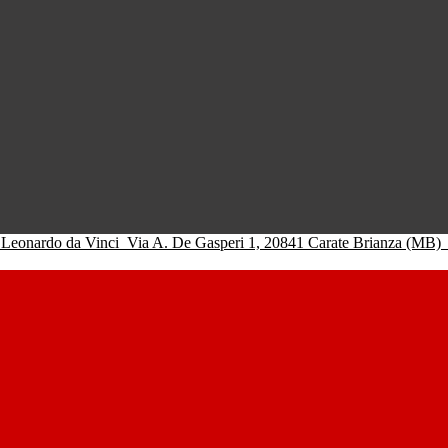
 Leonardo da Vinci
Via A. De Gasperi 1, 20841 Carate Brianza (MB)