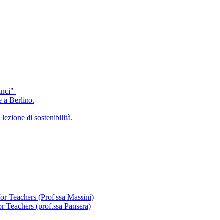
inci"
e a Berlino.
lezione di sostenibilità.
for Teachers (Prof.ssa Massini)
or Teachers (prof.ssa Pansera)