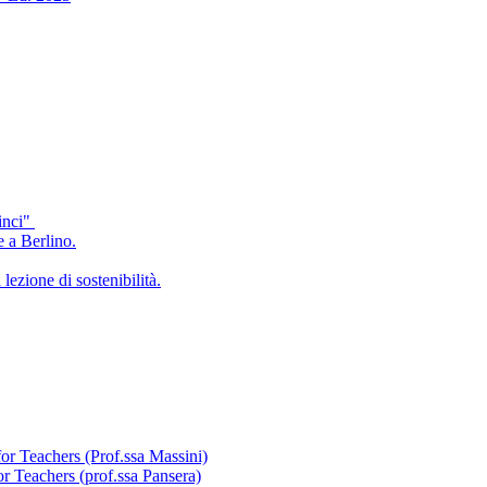
inci"
e a Berlino.
lezione di sostenibilità.
for Teachers (Prof.ssa Massini)
or Teachers (prof.ssa Pansera)