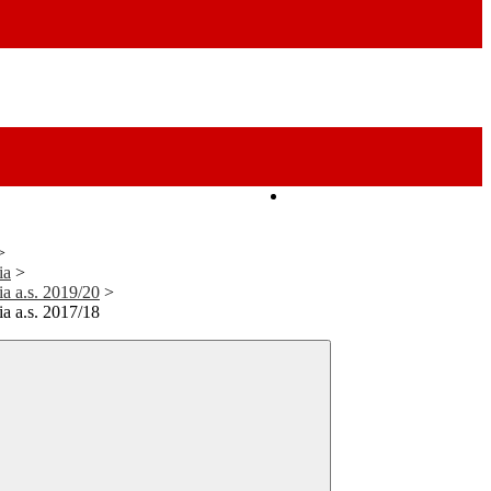
Amministrazione Trasparente
>
ia
>
ia a.s. 2019/20
>
ia a.s. 2017/18