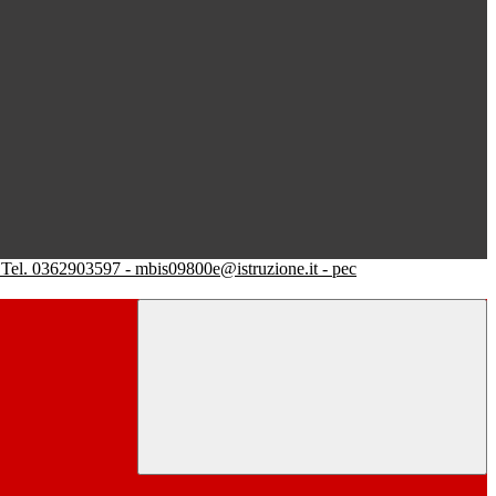
Tel. 0362903597 - mbis09800e@istruzione.it - pec