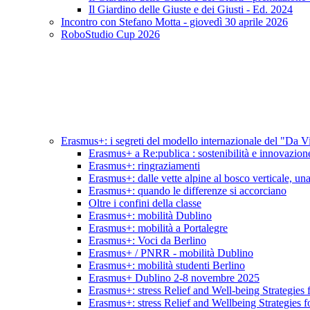
Il Giardino delle Giuste e dei Giusti - Ed. 2024
Incontro con Stefano Motta - giovedì 30 aprile 2026
RoboStudio Cup 2026
Erasmus+: i segreti del modello internazionale del "Da V
Erasmus+ a Re:publica : sostenibilità e innovazion
Erasmus+: ringraziamenti
Erasmus+: dalle vette alpine al bosco verticale, una 
Erasmus+: quando le differenze si accorciano
Oltre i confini della classe
Erasmus+: mobilità Dublino
Erasmus+: mobilità a Portalegre
Erasmus+: Voci da Berlino
Erasmus+ / PNRR - mobilità Dublino
Erasmus+: mobilità studenti Berlino
Erasmus+ Dublino 2-8 novembre 2025
Erasmus+: stress Relief and Well-being Strategies 
Erasmus+: stress Relief and Wellbeing Strategies f