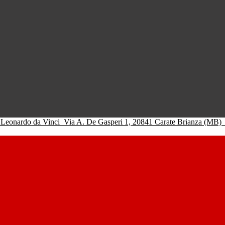
 Leonardo da Vinci
Via A. De Gasperi 1, 20841 Carate Brianza (MB)