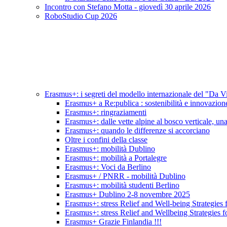
Incontro con Stefano Motta - giovedì 30 aprile 2026
RoboStudio Cup 2026
Erasmus+: i segreti del modello internazionale del "Da V
Erasmus+ a Re:publica : sostenibilità e innovazion
Erasmus+: ringraziamenti
Erasmus+: dalle vette alpine al bosco verticale, una 
Erasmus+: quando le differenze si accorciano
Oltre i confini della classe
Erasmus+: mobilità Dublino
Erasmus+: mobilità a Portalegre
Erasmus+: Voci da Berlino
Erasmus+ / PNRR - mobilità Dublino
Erasmus+: mobilità studenti Berlino
Erasmus+ Dublino 2-8 novembre 2025
Erasmus+: stress Relief and Well-being Strategies 
Erasmus+: stress Relief and Wellbeing Strategies f
Erasmus+ Grazie Finlandia !!!