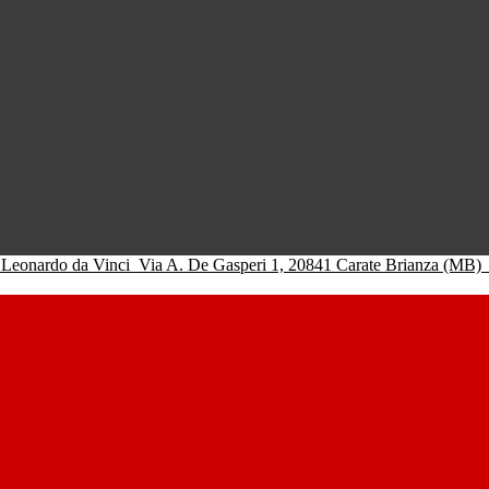
 Leonardo da Vinci
Via A. De Gasperi 1, 20841 Carate Brianza (MB)