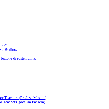
inci"
e a Berlino.
lezione di sostenibilità.
for Teachers (Prof.ssa Massini)
or Teachers (prof.ssa Pansera)