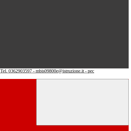
Tel. 0362903597 - mbis09800e@istruzione.it - pec