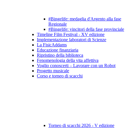
#Bingelife: medaglia d'Argento alla fase
Regionale
#Bingelife: vincitori della fase provinciale
Timeline Film Festival - XV edizione
Implementazione laboratori di Scienze
La FisicAddams
Educazione finanziaria
Ripristino della biblioteca
Fenomenologia della vita affettiva
Voglio conoscerti – Lavorare con un Robot
Progetto musicale
Corso e torneo di scacchi
Torneo di scacchi 2026 - V edizione