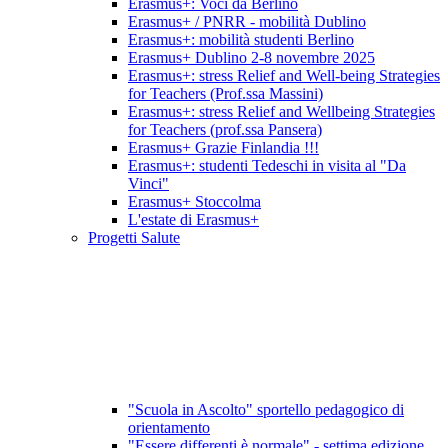
Erasmus+: Voci da Berlino
Erasmus+ / PNRR - mobilità Dublino
Erasmus+: mobilità studenti Berlino
Erasmus+ Dublino 2-8 novembre 2025
Erasmus+: stress Relief and Well-being Strategies
for Teachers (Prof.ssa Massini)
Erasmus+: stress Relief and Wellbeing Strategies
for Teachers (prof.ssa Pansera)
Erasmus+ Grazie Finlandia !!!
Erasmus+: studenti Tedeschi in visita al "Da
Vinci"
Erasmus+ Stoccolma
L'estate di Erasmus+
Progetti Salute
"Scuola in Ascolto" sportello pedagogico di
orientamento
"Essere differenti è normale" - settima edizione