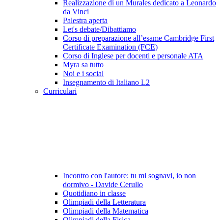
Realizzazione di un Murales dedicato a Leonardo
da Vinci
Palestra aperta
Let's debate/Dibattiamo
Corso di preparazione all’esame Cambridge First
Certificate Examination (FCE)
Corso di Inglese per docenti e personale ATA
Myra sa tutto
Noi e i social
Insegnamento di Italiano L2
Curriculari
Incontro con l'autore: tu mi sognavi, io non
dormivo - Davide Cerullo
Quotidiano in classe
Olimpiadi della Letteratura
Olimpiadi della Matematica
Olimpiadi della Fisica