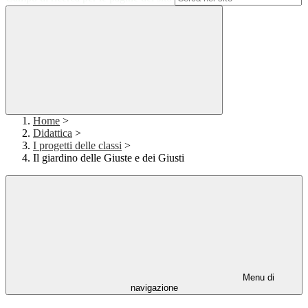
Home
>
Didattica
>
I progetti delle classi
>
Il giardino delle Giuste e dei Giusti
Menu di
navigazione