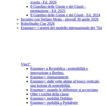
scuola - Ed. 2026
Il Giardino delle Giuste e dei Giusti -
premiazione - Ed. 2025
Il Giardino delle Giuste e dei Giusti - Ed. 2024
Incontro con Stefano Motta - giovedì 30 aprile 2026
RoboStudio Cup 2026
Erasmus+: i segreti del modello internazionale del "Da
Vinci"
Erasmus+ a Re:publica : sostenibilità e
innovazione a Berlino.
Erasmus+: ringraziamenti
Erasmus+: dalle vette alpine al bosco verticale,
una lezione di sostenibilità.
Erasmus+: quando le differenze si accorciano
Oltre i confini della classe
Erasmus+: mobilità Dublino
Erasmus+: mobilità a Portalegre