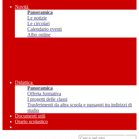
Novità
Panoramica
Le notizie
Le circolari
Calendario eventi
Albo online
Didattica
Panoramica
Offerta formativa
I progetti delle classi
Trasferimenti da altra scuola e passaggi tra indirizzi di
studio
Documenti utili
Orario scolastico
Amministrazione Trasparente
Campo di ricerca per le pagine del sito