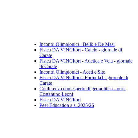
Incontri Olimpionici - Bellò e De Masi
Fisica DA VINCItori - Calcio - giornale di
Carate
Fisica DA VINCItori - Atletica e Vela - giornale
di Carate
Incontri Olimpionici - Aceti e Sito
Fisica DA VINCItori - Formula1 - giornale di
Carate
Conferenza con esperto di geopolitica - prof.
Costantino Leoni
Fisica DA VINCItori
Peer Education a.s. 2025/26