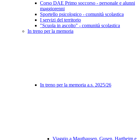
Corso DAE Primo soccorso - personale e alunni
maggiorenni
Sportello psicologico - comunità scolastica
I servizi del territorio
"Scuola in ascolto" - comunità scolastica
In treno per la memoria
In treno per la memoria a.s. 2025/26
Viaggio a Mauthausen, Gusen, Hartheim e